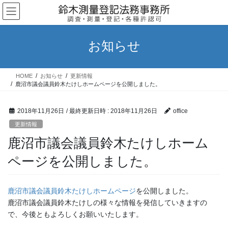
コ
ナ
ン
ビ
テ
ゲ
ン
ー
お知らせ
ツ
シ
へ
ョ
ス
ン
HOME
お知らせ
更新情報
キ
に
鹿沼市議会議員鈴木たけしホームページを公開しました。
ッ
移
プ
動
2018年11月26日
/ 最終更新日時 :
2018年11月26日
office
更新情報
鹿沼市議会議員鈴木たけしホーム
ページを公開しました。
鹿沼市議会議員鈴木たけしホームページ
を公開しました。
鹿沼市議会議員鈴木たけしの様々な情報を発信していきますの
で、今後ともよろしくお願いいたします。