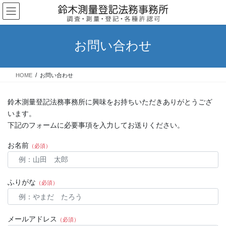
コ
ナ
ン
ビ
テ
ゲ
ン
ー
お問い合わせ
ツ
シ
へ
ョ
ス
ン
HOME
お問い合わせ
キ
に
ッ
移
プ
動
鈴木測量登記法務事務所に興味をお持ちいただきありがとうござ
います。
下記のフォームに必要事項を入力してお送りください。
お名前
（必須）
ふりがな
（必須）
メールアドレス
（必須）