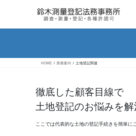
コ
ナ
ン
ビ
テ
ゲ
ン
ー
ツ
シ
へ
ョ
ス
ン
キ
に
ッ
移
HOME
業務案内
土地登記関連
プ
動
徹底した顧客目線で
土地登記のお悩みを解
ここでは代表的な土地の登記手続きを簡単に